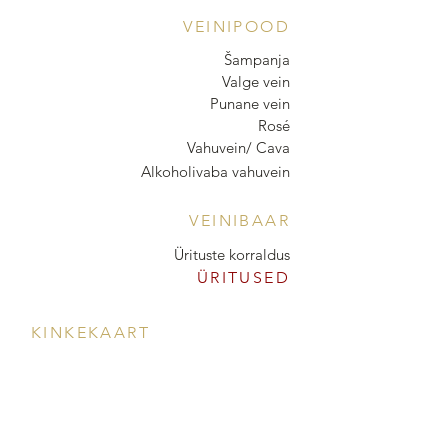
VEINIPOOD
Šampanja
Valge vein
Punane vein
Rosé
Vahuvein/ Cava
Alkoholivaba vahuvein
VEINIBAAR
Ürituste korraldus
ÜRITUSED
KINKEKAART