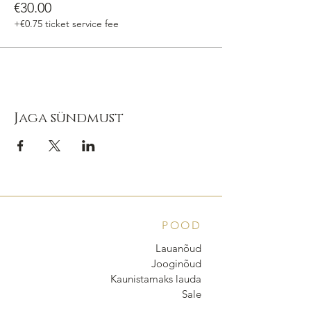
€30.00
+€0.75 ticket service fee
Jaga sündmust
POOD
Lauanõud
Jooginõud
Kaunistamaks lauda
Sale