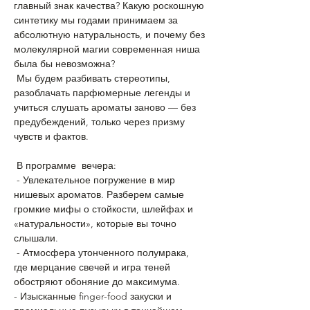
главный знак качества? Какую роскошную 
синтетику мы годами принимаем за 
абсолютную натуральность, и почему без 
молекулярной магии современная ниша 
была бы невозможна?
 Мы будем разбивать стереотипы, 
разоблачать парфюмерные легенды и 
учиться слушать ароматы заново — без 
предубеждений, только через призму 
чувств и фактов.  ​
 В программе  вечера:
 -​ Увлекательное погружение в мир 
нишевых ароматов. Разберем самые 
громкие мифы о стойкости, шлейфах и 
«натуральности», которые вы точно 
слышали.
 -​ Атмосфера утонченного полумрака, 
где мерцание свечей и игра теней 
обостряют обоняние до максимума. 
-​ Изысканные finger-food закуски и 