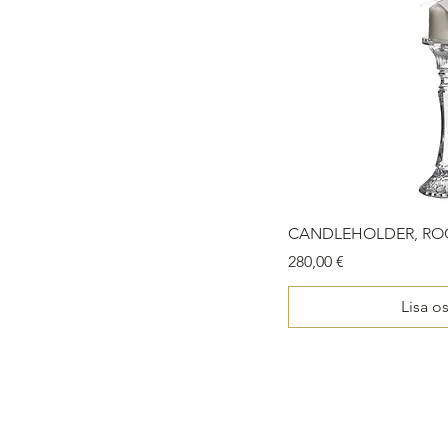
CANDLEHOLDER, RO
Price
280,00 €
Lisa o