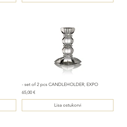
- set of 2 pcs CANDLEHOLDER, EXPO
Price
65,00 €
Lisa ostukorvi