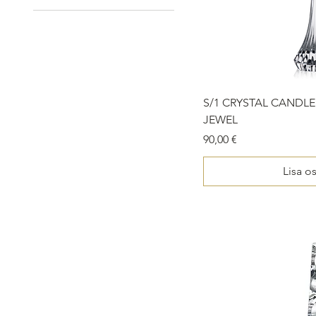
65 €
352 €
S/1 CRYSTAL CAND
JEWEL
Price
90,00 €
Lisa o