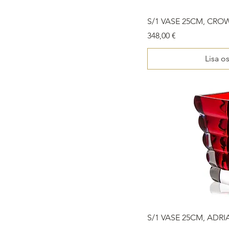
S/1 VASE 25CM, CRO
Price
348,00 €
Lisa o
S/1 VASE 25CM, ADRI