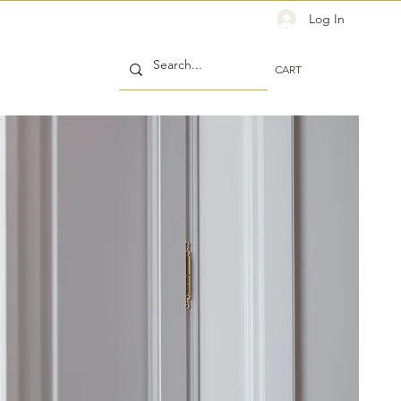
Log In
CART