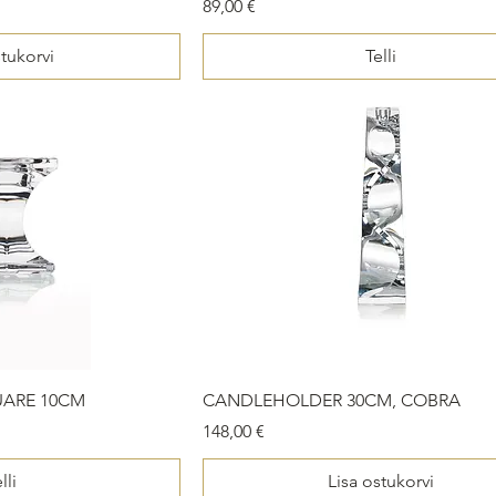
Price
89,00 €
stukorvi
Telli
ARE 10CM
CANDLEHOLDER 30CM, COBRA
Price
148,00 €
lli
Lisa ostukorvi