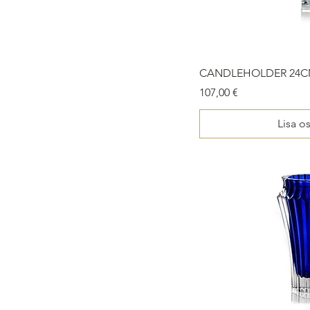
CANDLEHOLDER 24C
Price
107,00 €
Lisa o