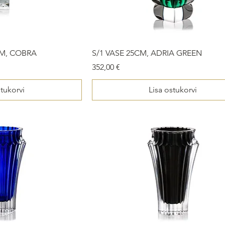
M, COBRA
S/1 VASE 25CM, ADRIA GREEN
Price
352,00 €
stukorvi
Lisa ostukorvi