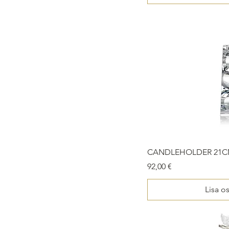
CANDLEHOLDER 21C
Price
92,00 €
Lisa o