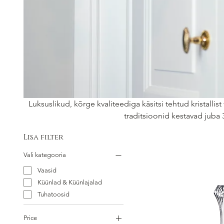
Luksuslikud, kõrge kvaliteediga käsitsi tehtud kristallist
traditsioonid kestavad juba 
Lisa filter
Vali kategooria
Vaasid
Küünlad & Küünlajalad
Tuhatoosid
Price