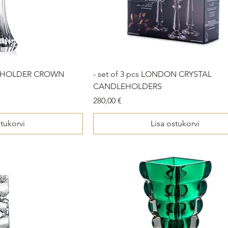
LEHOLDER CROWN
- set of 3 pcs LONDON CRYSTAL
CANDLEHOLDERS
Price
280,00 €
stukorvi
Lisa ostukorvi