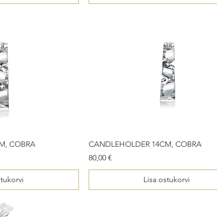
M, COBRA
CANDLEHOLDER 14CM, COBRA
Price
80,00 €
stukorvi
Lisa ostukorvi