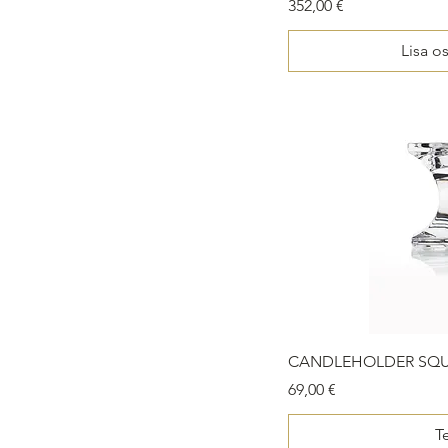
Price
352,00 €
Lisa o
CANDLEHOLDER SQU
Price
69,00 €
Te