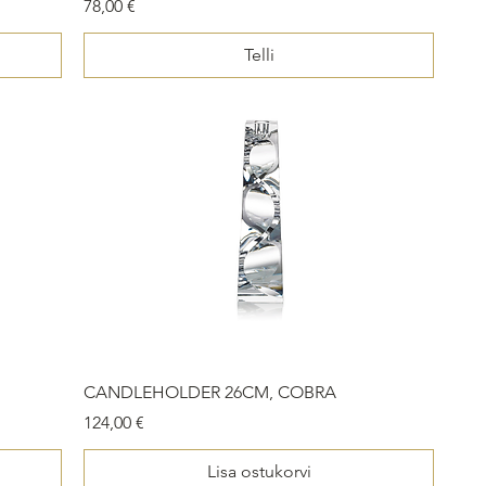
Price
78,00 €
Telli
CANDLEHOLDER 26CM, COBRA
Price
124,00 €
Lisa ostukorvi