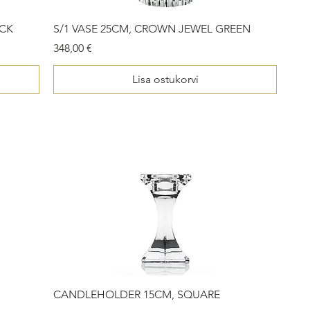
ACK
S/1 VASE 25CM, CROWN JEWEL GREEN
Price
348,00 €
Lisa ostukorvi
CANDLEHOLDER 15CM, SQUARE