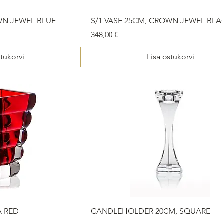
WN JEWEL BLUE
S/1 VASE 25CM, CROWN JEWEL BL
Price
348,00 €
stukorvi
Lisa ostukorvi
A RED
CANDLEHOLDER 20CM, SQUARE