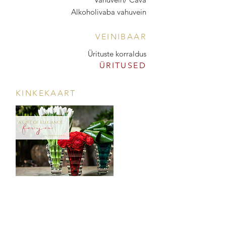
Alkoholivaba vahuvein
VEINIBAAR
Ürituste korraldus
ÜRITUSED
KINKEKAART
POOD & VEINIBAAR
Tööstuse 47D, Tallinn