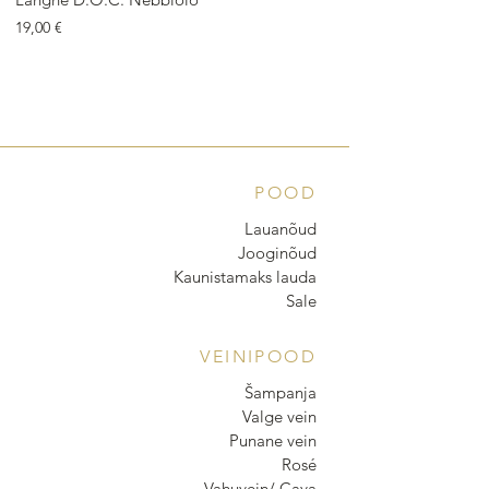
Price
Price
19,00 €
18,00 €
POOD
Lauanõud
Jooginõud
Kaunistamaks lauda
Sale
VEINIPOOD
Šampanja
Valge vein
Punane vein
Rosé
Vahuvein/ Cava