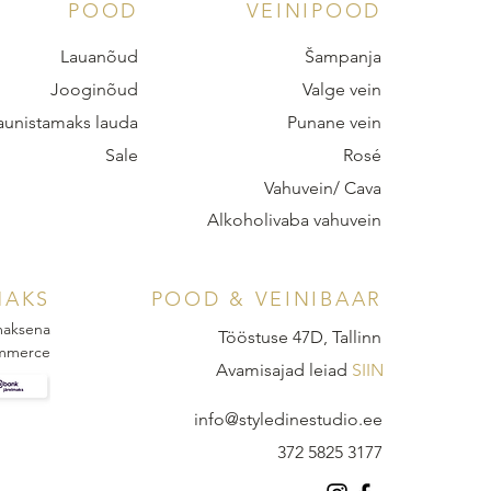
POOD
VEINIPOOD
Lauanõud
Šampanja
Jooginõud
Valge vein
aunistamaks lauda
Punane vein
Sale
Rosé
Vahuvein/ Cava
Alkoholivaba vahuvein
MAKS
POOD & VEINIBAAR
 maksena
Tööstuse 47D, Tallinn
mmerce
Avamisajad leiad
SIIN
info@styledinestudio.ee
372 5825 3177