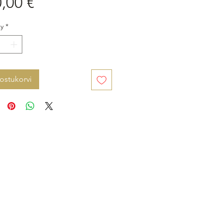
Price
,00 €
y
*
 ostukorvi