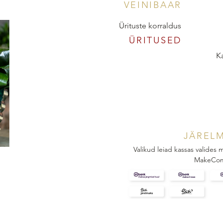
VEINIBAAR
Ürituste korraldus
ÜRITUSED
K
JÄREL
Valikud leiad kassas valides
MakeCo