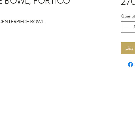
E BOWL, PORTICO
270
Quantit
 CENTERPIECE BOWL
Lisa