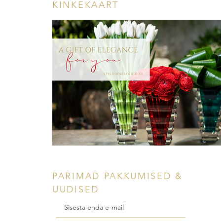
KINKEKAART
PARIMAD PAKKUMISED &
UUDISED