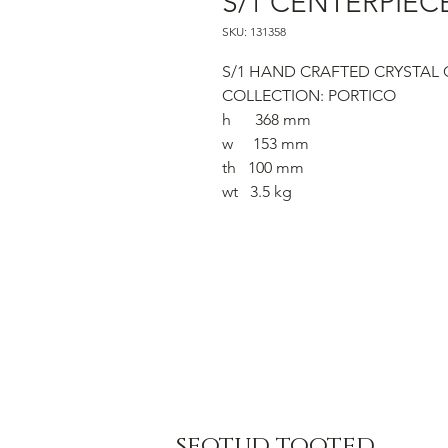
S/1 CENTERPIEC
SKU: 131358
S/1 HAND CRAFTED CRYSTAL
COLLECTION: PORTICO
h 368 mm
w 153 mm
th 100 mm
wt 3.5 kg
seotud tooted