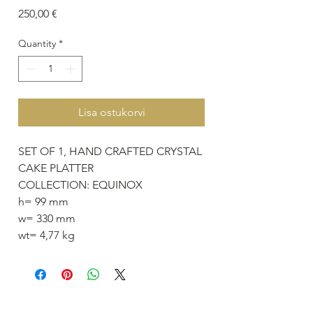
Price
250,00 €
Quantity
*
Lisa ostukorvi
SET OF 1, HAND CRAFTED CRYSTAL
CAKE PLATTER
COLLECTION: EQUINOX
h= 99 mm
w= 330 mm
wt= 4,77 kg