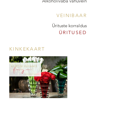
Alkoholivaba vahuvein
VEINIBAAR
Ürituste korraldus
ÜRITUSED
KINKEKAART
POOD & VEINIBAAR
Tööstuse 47D, Tallinn
Avamisajad leiad
SIIN