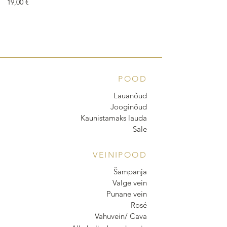
Price
Price
19,00 €
18,00 €
POOD
Lauanõud
Jooginõud
Kaunistamaks lauda
Sale
VEINIPOOD
Šampanja
Valge vein
Punane vein
Rosé
Vahuvein/ Cava