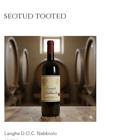
seotud tooted
Langhe D.O.C. Nebbiolo
Langhe D.O.C. Arnei