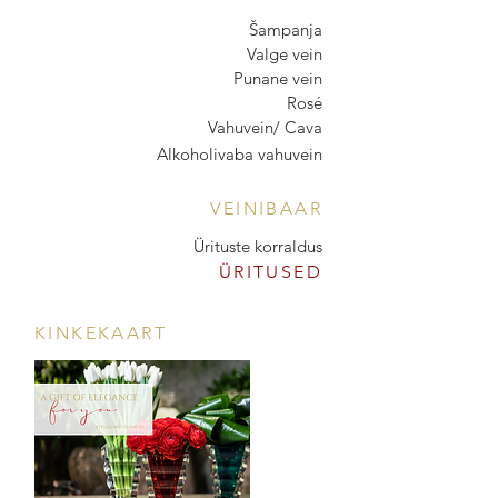
Šampanja
Valge vein
Punane vein
Rosé
Vahuvein/ Cava
Alkoholivaba vahuvein
VEINIBAAR
Ürituste korraldus
ÜRITUSED
KINKEKAART