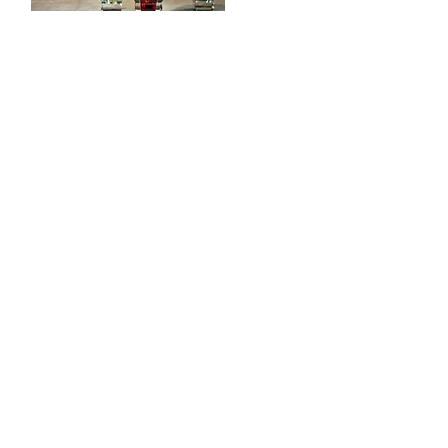
POOD & VEINIBAAR
Tööstuse 47D, Tallinn
Avamisajad leiad
SIIN
info@styledinestudio.ee
372 5825 3177
Salix Partner OÜ
Tööstuse 47D, Tallinn, Estonia
10416
INFO
Poe Tingimused
Tarne & Tagastus
Privaatsustingimused
Püsikliendiprogramm