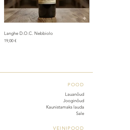
Langhe D.O.C. Nebbiolo
Langhe D.O.C. Arnei
Price
Price
19,00 €
18,00 €
POOD
Lauanõud
Jooginõud
Kaunistamaks lauda
Sale
VEINIPOOD