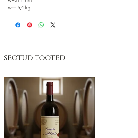
w=211 mm
wt= 5,4 kg
seotud tooted