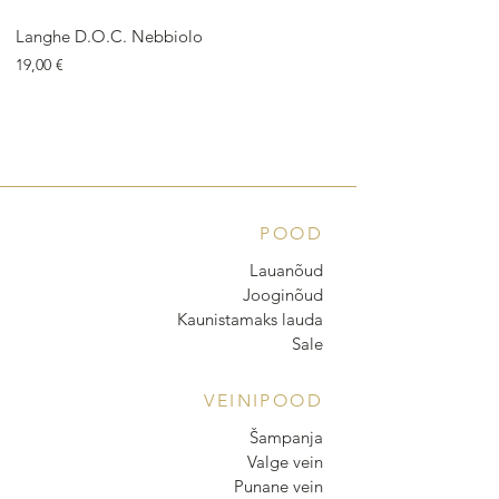
Langhe D.O.C. Nebbiolo
Langhe D.O.C. Arnei
Price
Price
19,00 €
18,00 €
POOD
Lauanõud
Jooginõud
Kaunistamaks lauda
Sale
VEINIPOOD
Šampanja
Valge vein
Punane vein