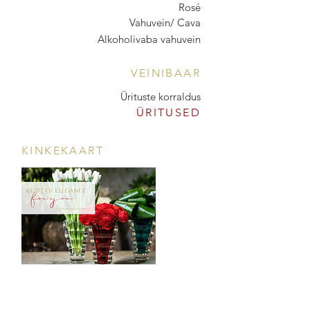
Rosé
Vahuvein/ Cava
Alkoholivaba vahuvein
VEINIBAAR
Ürituste korraldus
ÜRITUSED
KINKEKAART
POOD & VEINIBAAR