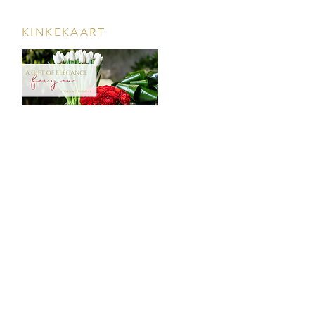
KINKEKAART
POOD & VEINIBAAR
Tööstuse 47D, Tallinn
Avamisajad leiad
SIIN
info@styledinestudio.ee
372 5825 3177
Salix Partner OÜ
Tööstuse 47D, Tallinn, Estonia