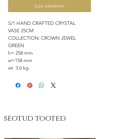
Lisa ostukorvi
S/1 HAND CRAFTED CRYSTAL
VASE 25CM
COLLECTION: CROWN JEWEL
GREEN
h= 258 mm
w=158 mm
wt 3.6 kg
seotud tooted