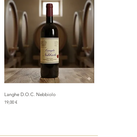
Langhe D.O.C. Nebbiolo
Langhe D.O.C. Arnei
Price
Price
19,00 €
18,00 €