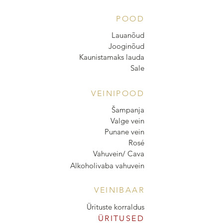
POOD
Lauanõud
Jooginõud
Kaunistamaks lauda
Sale
VEINIPOOD
Šampanja
Valge vein
Punane vein
Rosé
Vahuvein/ Cava
Alkoholivaba vahuvein
VEINIBAAR
Ürituste korraldus
ÜRITUSED