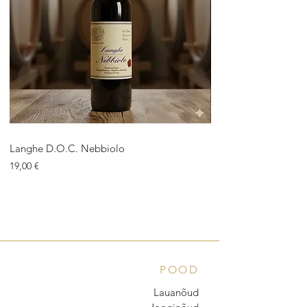
Langhe D.O.C. Nebbiolo
Langhe D.O.C. Arnei
Price
Price
19,00 €
18,00 €
POOD
Lauanõud