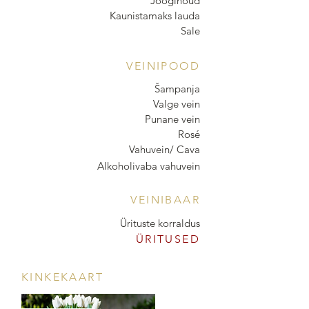
Jooginõud
Kaunistamaks lauda
Sale
VEINIPOOD
Šampanja
Valge vein
Punane vein
Rosé
Vahuvein/ Cava
Alkoholivaba vahuvein
VEINIBAAR
Ürituste korraldus
ÜRITUSED
KINKEKAART