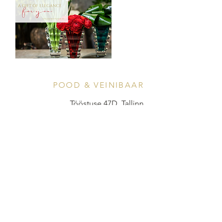
POOD & VEINIBAAR
Tööstuse 47D, Tallinn
Avamisajad leiad
SIIN
info@styledinestudio.ee
372 5825 3177
Salix Partner OÜ
Tööstuse 47D, Tallinn, Estonia
10416
INFO