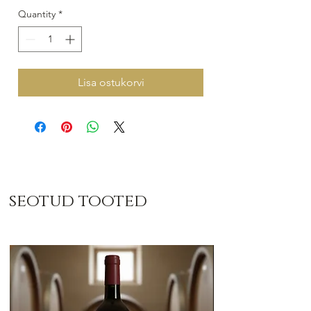
Quantity
*
Lisa ostukorvi
seotud tooted