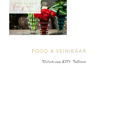
POOD & VEINIBAAR
Tööstuse 47D, Tallinn
Avamisajad leiad
SIIN
info@styledinestudio.ee
372 5825 3177
Salix Partner OÜ
Tööstuse 47D, Tallinn, Estonia
10416
INFO