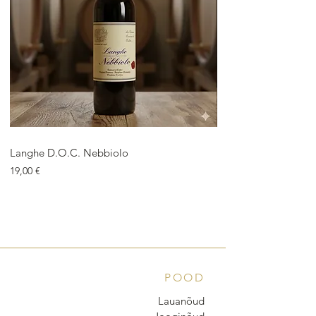
Langhe D.O.C. Nebbiolo
Langhe D.O.C. Arnei
Price
Price
19,00 €
18,00 €
POOD
Lauanõud