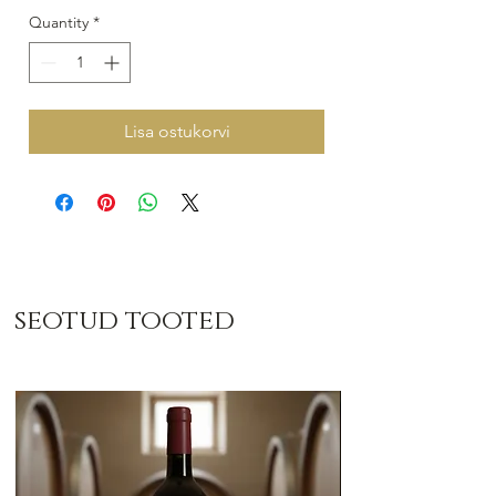
Quantity
*
Lisa ostukorvi
seotud tooted