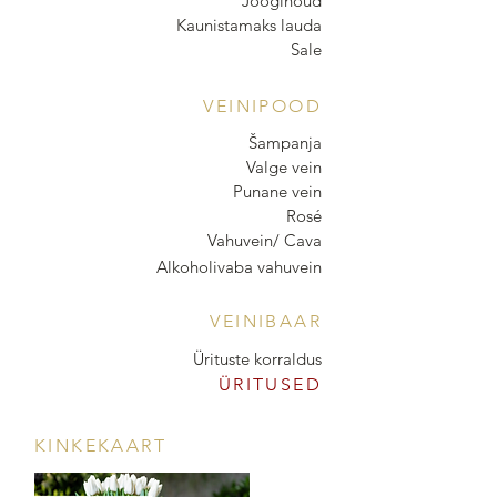
Jooginõud
Kaunistamaks lauda
Sale
VEINIPOOD
Šampanja
Valge vein
Punane vein
Rosé
Vahuvein/ Cava
Alkoholivaba vahuvein
VEINIBAAR
Ürituste korraldus
ÜRITUSED
KINKEKAART