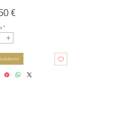
Price
50 €
y
*
 ostukorvi