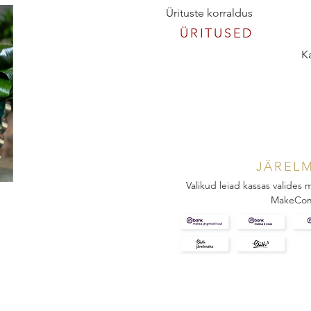
Ürituste korraldus
ÜRITUSED
K
JÄREL
Valikud leiad kassas valides
MakeCo