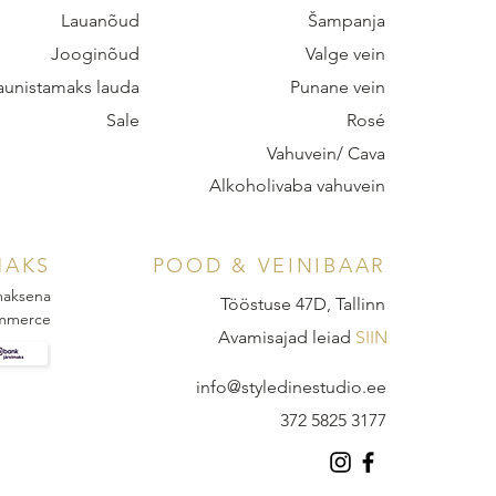
Lauanõud
Šampanja
Jooginõud
Valge vein
aunistamaks lauda
Punane vein
Sale
Rosé
Vahuvein/ Cava
Alkoholivaba vahuvein
MAKS
POOD & VEINIBAAR
 maksena
Tööstuse 47D, Tallinn
mmerce
Avamisajad leiad
SIIN
info@styledinestudio.ee
372 5825 3177