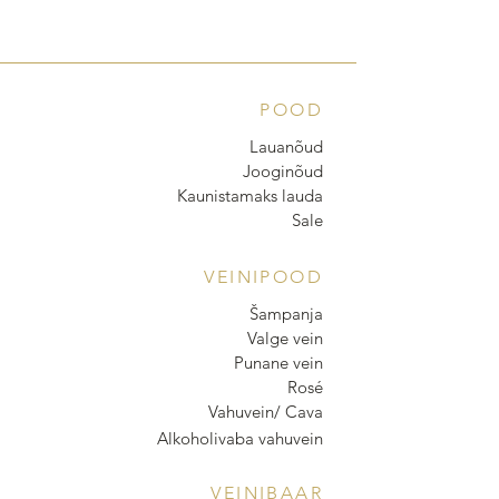
POOD
Lauanõud
Jooginõud
Kaunistamaks lauda
Sale
VEINIPOOD
Šampanja
Valge vein
Punane vein
Rosé
Vahuvein/ Cava
Alkoholivaba vahuvein
VEINIBAAR