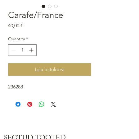
Carafe/France
Price
40,00 €
Quantity
*
Lisa ostukorvi
236288
seotud tooted