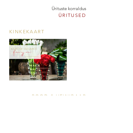
Ürituste korraldus
ÜRITUSED
KINKEKAART
POOD & VEINIBAAR
Tööstuse 47D, Tallinn
Avamisajad leiad
SIIN
info@styledinestudio.ee
372 5825 3177