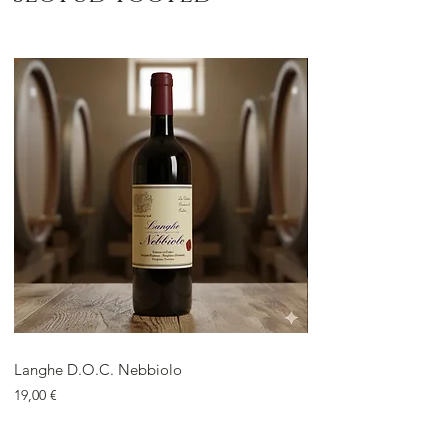
Langhe D.O.C. Nebbiolo
Langhe D.O.C. Arnei
Price
Price
19,00 €
18,00 €