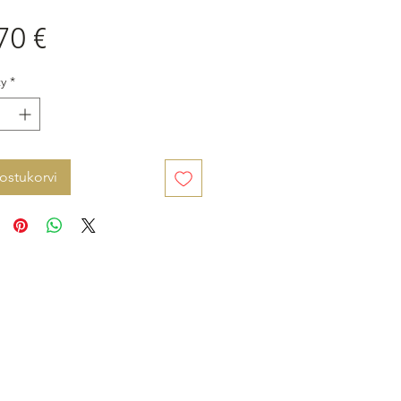
Price
70 €
y
*
 ostukorvi