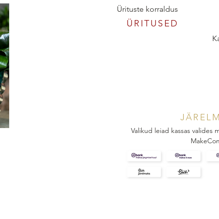
Ürituste korraldus
ÜRITUSED
K
JÄREL
Valikud leiad kassas valides
MakeCo