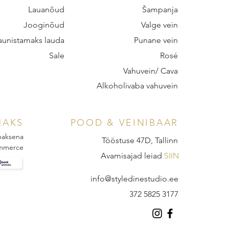
Lauanõud
Šampanja
Jooginõud
Valge vein
aunistamaks lauda
Punane vein
Sale
Rosé
Vahuvein/ Cava
Alkoholivaba vahuvein
MAKS
POOD & VEINIBAAR
 maksena
Tööstuse 47D, Tallinn
mmerce
Avamisajad leiad
SIIN
info@styledinestudio.ee
372 5825 3177