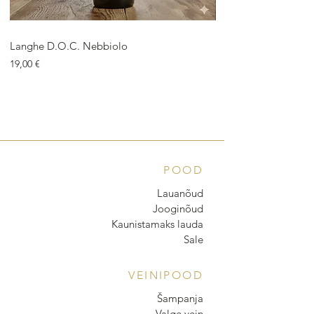
Langhe D.O.C. Nebbiolo
Langhe D.O.C. Arnei
Price
Price
19,00 €
18,00 €
POOD
Lauanõud
Jooginõud
Kaunistamaks lauda
Sale
VEINIPOOD
Šampanja
Valge vein