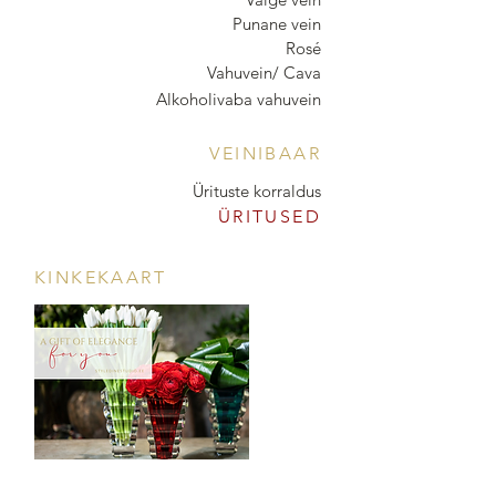
Punane vein
Rosé
Vahuvein/ Cava
Alkoholivaba vahuvein
VEINIBAAR
Ürituste korraldus
ÜRITUSED
KINKEKAART