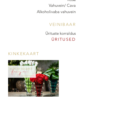
Vahuvein/ Cava
Alkoholivaba vahuvein
VEINIBAAR
Ürituste korraldus
ÜRITUSED
KINKEKAART
POOD & VEINIBAAR