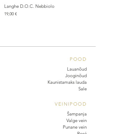
Langhe D.O.C. Nebbiolo
Langhe D.O.C. Arnei
Price
Price
19,00 €
18,00 €
POOD
Lauanõud
Jooginõud
Kaunistamaks lauda
Sale
VEINIPOOD
Šampanja
Valge vein
Punane vein
Rosé