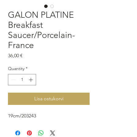
GALON PLATINE
Breakfast
Saucer/Porcelain-
France
Price
36,00 €
Quantity
*
Lisa ostukorvi
19cm/203243