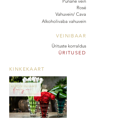
Punane vein
Rosé
Vahuvein/ Cava
Alkoholivaba vahuvein
VEINIBAAR
Ürituste korraldus
ÜRITUSED
KINKEKAART