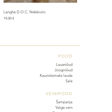
Langhe D.O.C. Nebbiolo
Langhe D.O.C. Arnei
Price
Price
19,00 €
18,00 €
POOD
Lauanõud
Jooginõud
Kaunistamaks lauda
Sale
VEINIPOOD
Šampanja
Valge vein