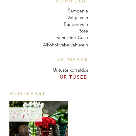
VEINIPOOD
Šampanja
Valge vein
Punane vein
Rosé
Vahuvein/ Cava
Alkoholivaba vahuvein
VEINIBAAR
Ürituste korraldus
ÜRITUSED
KINKEKAART