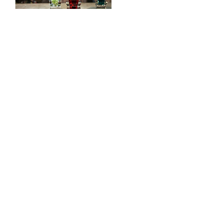
POOD & VEINIBAAR
Tööstuse 47D, Tallinn
Avamisajad leiad
SIIN
info@styledinestudio.ee
372 5825 3177
Salix Partner OÜ
Tööstuse 47D, Tallinn, Estonia
10416
INFO
Poe Tingimused
Tarne & Tagastus
Privaatsustingimused
Püsikliendiprogramm