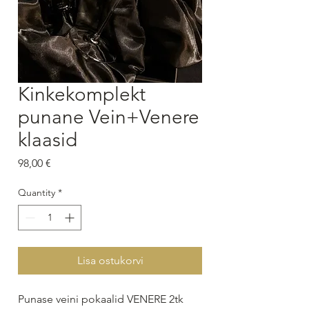
Kinkekomplekt
punane Vein+Venere
klaasid
Price
98,00 €
Quantity
*
Lisa ostukorvi
Punase veini pokaalid VENERE 2tk