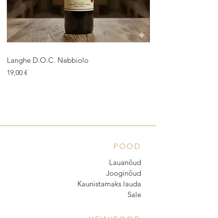
Langhe D.O.C. Nebbiolo
Langhe D.O.C. Arnei
Price
Price
19,00 €
18,00 €
POOD
Lauanõud
Jooginõud
Kaunistamaks lauda
Sale