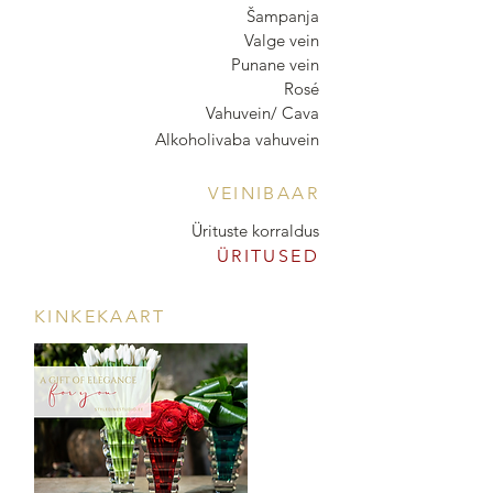
Šampanja
Valge vein
Punane vein
Rosé
Vahuvein/ Cava
Alkoholivaba vahuvein
VEINIBAAR
Ürituste korraldus
ÜRITUSED
KINKEKAART