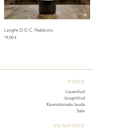
Langhe D.O.C. Nebbiolo
Langhe D.O.C. Arnei
Price
Price
19,00 €
18,00 €
POOD
Lauanõud
Jooginõud
Kaunistamaks lauda
Sale
VEINIPOOD