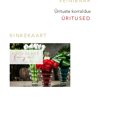
VEINIBAAR
Ürituste korraldus
ÜRITUSED
KINKEKAART
POOD & VEINIBAAR
Tööstuse 47D, Tallinn
Avamisajad leiad
SIIN
info@styledinestudio.ee