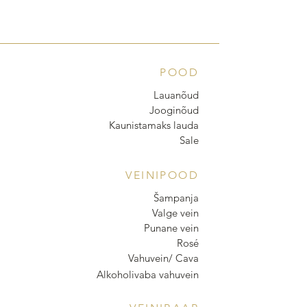
POOD
Lauanõud
Jooginõud
Kaunistamaks lauda
Sale
VEINIPOOD
Šampanja
Valge vein
Punane vein
Rosé
Vahuvein/ Cava
Alkoholivaba vahuvein