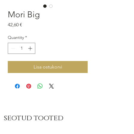
Mori Big
Price
42,60 €
Quantity
*
Lisa ostukorvi
seotud tooted