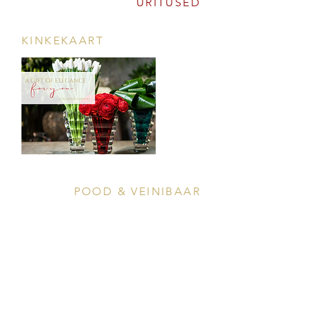
ÜRITUSED
KINKEKAART
POOD & VEINIBAAR
Tööstuse 47D, Tallinn
Avamisajad leiad
SIIN
info@styledinestudio.ee
372 5825 3177
Salix Partner OÜ