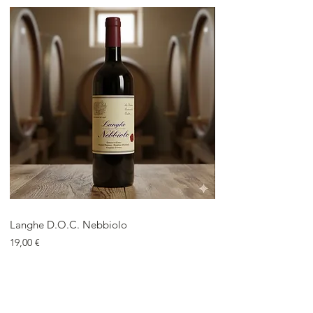
Langhe D.O.C. Nebbiolo
Langhe D.O.C. Arnei
Price
Price
19,00 €
18,00 €