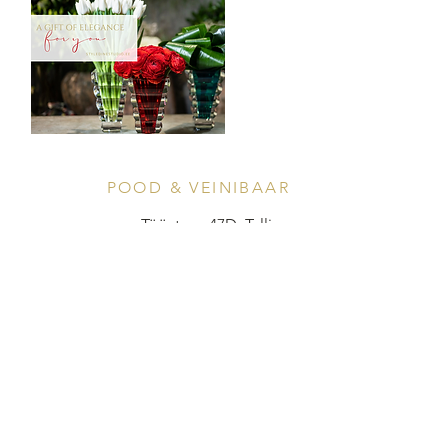
POOD & VEINIBAAR
Tööstuse 47D, Tallinn
Avamisajad leiad
SIIN
info@styledinestudio.ee
372 5825 3177
Salix Partner OÜ
Tööstuse 47D, Tallinn, Estonia
10416
INFO