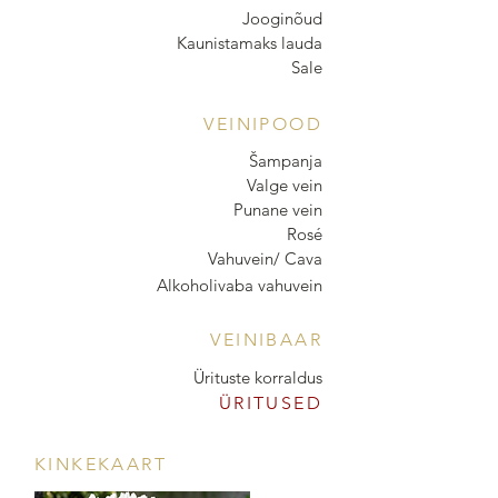
Jooginõud
Kaunistamaks lauda
Sale
VEINIPOOD
Šampanja
Valge vein
Punane vein
Rosé
Vahuvein/ Cava
Alkoholivaba vahuvein
VEINIBAAR
Ürituste korraldus
ÜRITUSED
KINKEKAART