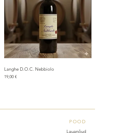
Langhe D.O.C. Nebbiolo
Langhe D.O.C. Arnei
Price
Price
19,00 €
18,00 €
POOD
Lauanõud