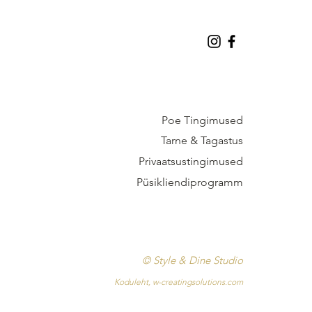
INFO
Poe Tingimused
Tarne & Tagastus
Privaatsustingimused
Püsikliendiprogramm
© Style & Dine Studio
Koduleht,
w-creatingsolutions.com