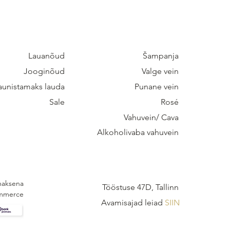
POOD
VEINIPOOD
Lauanõud
Šampanja
Jooginõud
Valge vein
aunistamaks lauda
Punane vein
Sale
Rosé
Vahuvein/ Cava
Alkoholivaba vahuvein
MAKS
POOD & VEINIBAAR
 maksena
Tööstuse 47D, Tallinn
mmerce
Avamisajad leiad
SIIN