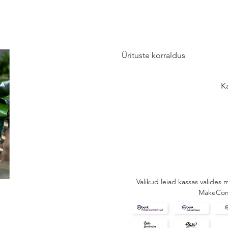
VEINIBAAR
Ürituste korraldus
ÜRITUSED
K
JÄREL
Valikud leiad kassas valides
MakeCo