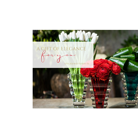
KINKEKAART
PARIMAD PAKKUMISED &
UUDISED