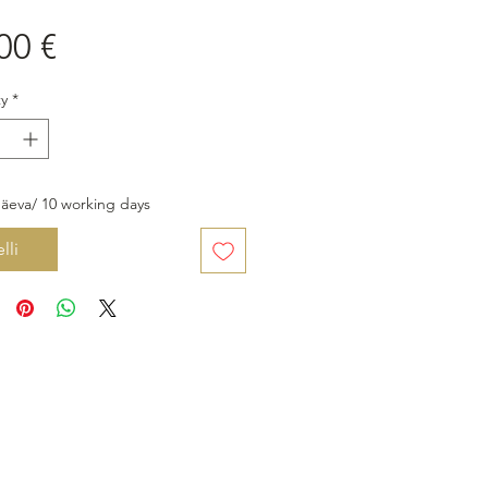
Price
00 €
y
*
äeva/ 10 working days
lli