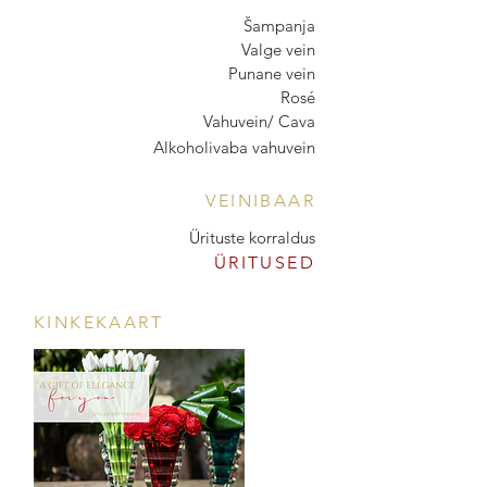
Šampanja
Valge vein
Punane vein
Rosé
Vahuvein/ Cava
Alkoholivaba vahuvein
VEINIBAAR
Ürituste korraldus
ÜRITUSED
KINKEKAART