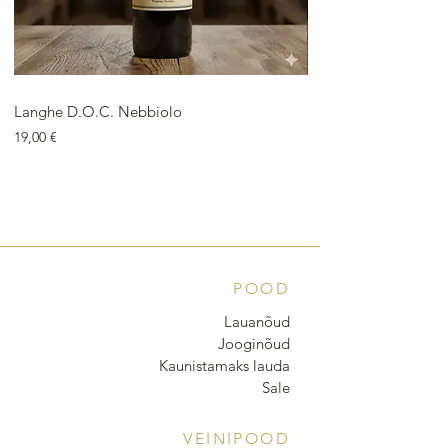
Langhe D.O.C. Nebbiolo
Langhe D.O.C. Arnei
Price
Price
19,00 €
18,00 €
POOD
Lauanõud
Jooginõud
Kaunistamaks lauda
Sale
VEINIPOOD