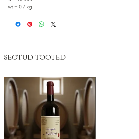
wt = 0,7 kg
seotud tooted