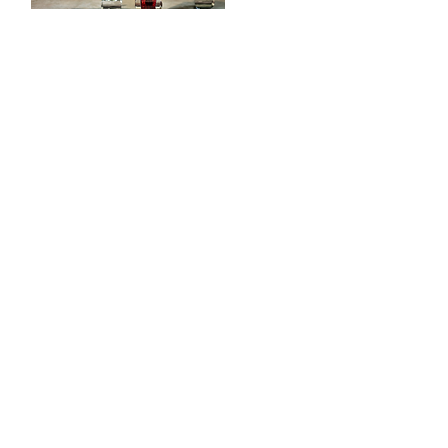
POOD & VEINIBAAR
Tööstuse 47D, Tallinn
Avamisajad leiad
SIIN
info@styledinestudio.ee
372 5825 3177
Salix Partner OÜ
Tööstuse 47D, Tallinn, Estonia
10416
INFO
Poe Tingimused
Tarne & Tagastus
Privaatsustingimused
Püsikliendiprogramm