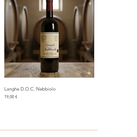
Langhe D.O.C. Nebbiolo
Langhe D.O.C. Arnei
Price
Price
19,00 €
18,00 €