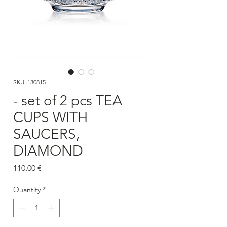
SKU: 130815
- set of 2 pcs TEA
CUPS WITH
SAUCERS,
DIAMOND
Price
110,00 €
Quantity
*