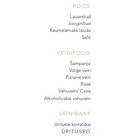
POOD
Lauanõud
Jooginõud
Kaunistamaks lauda
Sale
VEINIPOOD
Šampanja
Valge vein
Punane vein
Rosé
Vahuvein/ Cava
Alkoholivaba vahuvein
VEINIBAAR
Ürituste korraldus
ÜRITUSED