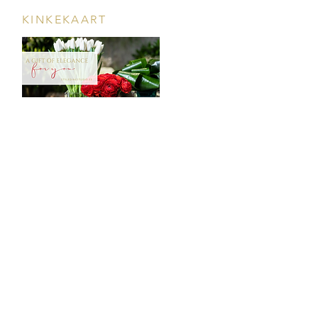
KINKEKAART
POOD & VEINIBAAR
Tööstuse 47D, Tallinn
Avamisajad leiad
SIIN
info@styledinestudio.ee
372 5825 3177
Salix Partner OÜ
Tööstuse 47D, Tallinn, Estonia
10416