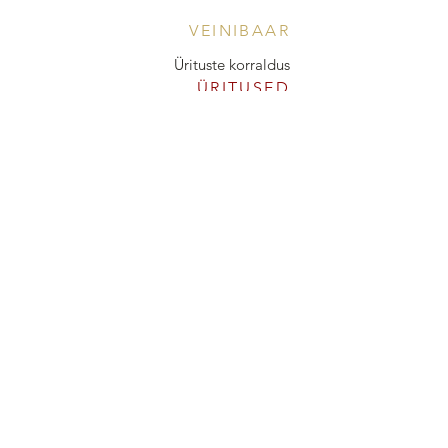
VEINIBAAR
Ürituste korraldus
ÜRITUSED
KINKEKAART
POOD & VEINIBAAR
Tööstuse 47D, Tallinn
Avamisajad leiad
SIIN