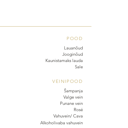
POOD
Lauanõud
Jooginõud
Kaunistamaks lauda
Sale
VEINIPOOD
Šampanja
Valge vein
Punane vein
Rosé
Vahuvein/ Cava
Alkoholivaba vahuvein