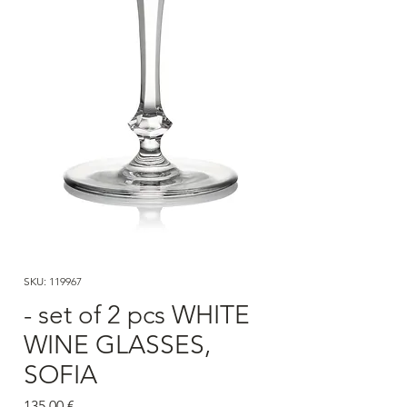
SKU: 119967
- set of 2 pcs WHITE
WINE GLASSES,
SOFIA
Price
135,00 €