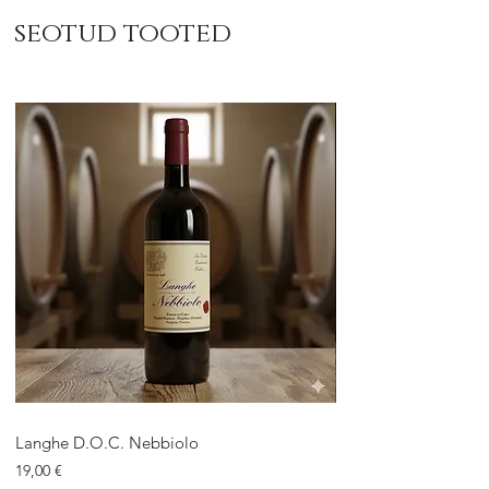
seotud tooted
Langhe D.O.C. Nebbiolo
Langhe D.O.C. Arnei
Price
Price
19,00 €
18,00 €