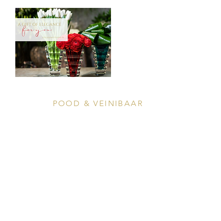
POOD & VEINIBAAR
Tööstuse 47D, Tallinn
Avamisajad leiad
SIIN
info@styledinestudio.ee
372 5825 3177
Salix Partner OÜ
Tööstuse 47D, Tallinn, Estonia
10416