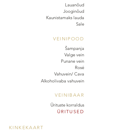
Lauanõud
Jooginõud
Kaunistamaks lauda
Sale
VEINIPOOD
Šampanja
Valge vein
Punane vein
Rosé
Vahuvein/ Cava
Alkoholivaba vahuvein
VEINIBAAR
Ürituste korraldus
ÜRITUSED
KINKEKAART