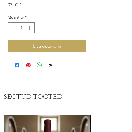
Price
33,50 €
Quantity
*
Lisa ostukorvi
seotud tooted