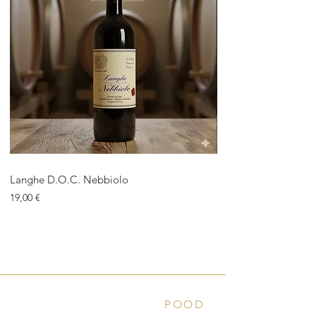
Langhe D.O.C. Nebbiolo
Langhe D.O.C. Arnei
Price
Price
19,00 €
18,00 €
POOD