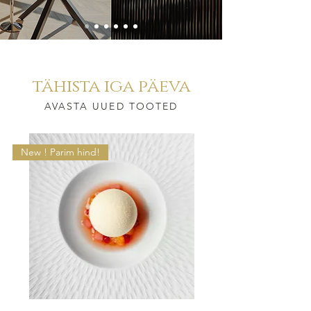
tähista iga päeva
AVASTA UUED TOOTED
New ! Parim hind!
Boreal
Collection
Satin
Collection