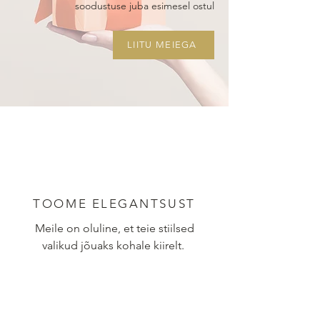
soodustuse juba esimesel ostul
LIITU MEIEGA
TOOME ELEGANTSUST
Meile on oluline, et teie stiilsed
valikud jõuaks kohale kiirelt.