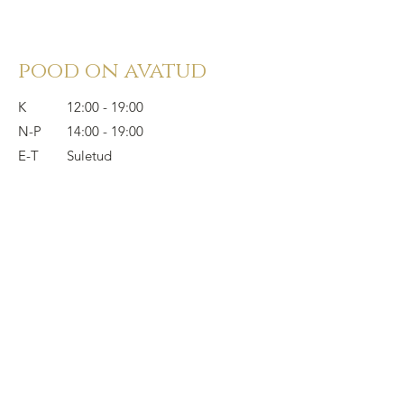
pood on avatud
K
12:00 - 19:00
N-P
14:00 - 19:00
E-T
Suletud
kontakt
372 5825 3177
info@styledinestudio.ee