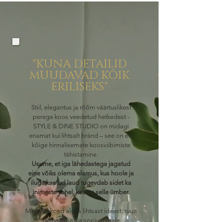
"KUNA DETAILID
MUUDAVAD KÕIK
ERILISEKS"
Stiil, elegantus ja rõõm väärtuslikest
perega koos veedetud hetkedest -
STYLE & DINE STUDIO on midagi
enamat kui lihtsalt bränd – see on elu
kõige hinnalisemate koosviibimiste
tähistamine.
Usume, et iga lähedastega jagatud
eine võiks olema elamus, kus hoole ja
iluga kaetud laud tugevdab sidet ka
inimeste vahel, kes on selle ümber.
Meie teekond algas lihtsast ideest: tuua
rafineeritust ja soojust igale