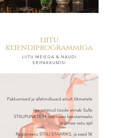
liitu
kliendiprogrammiga
LIITU MEIEGA & NAUDI
ERIPAKKUMISI
Pakkumised ja allahindlused ainult liikmetele
Iga ostetud toode annab Sulle
STIILIPUNKTE 5€ väärtuses kasutamiseks
järgmise ostu ajal
Registreeru STIILI STAARIKS, ja saad 5€