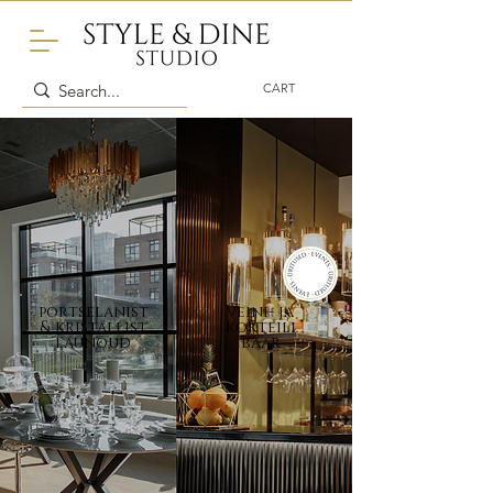
CART
portselanist
veini- ja
& kristallist
kokteili
launõud
baar