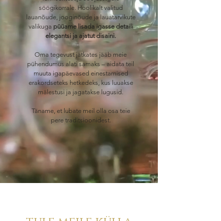
söögikorrale. Hoolikalt valitud
lauanõude, jooginõude ja lauatarvikute
valikuga
püüame lisada igasse detaili
elegantsi ja ajatut disaini.
Oma tegevust jätkates jääb meie
pühendumus alati samaks – aidata teil
muuta igapäevased einestamised
erakordseteks hetkedeks, kus luuakse
mälestusi ja jagatakse lugusid.
Täname, et lubate meil olla osa teie
pere traditsioonidest.