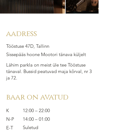
aadress
Tööstuse 47D, Tallinn
Sissepääs hoone Mootori tänava küljelt
Lähim parkla on meist üle tee Tööstuse
tänaval. Bussid peatuvad maja kõrval, nr 3
ja 72.
baar on avatud
K
12:00 – 22:00
N-P
14:00 – 01:00
Suletud
E-T