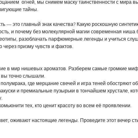
рцанием  огней, мы снимем маску таинственности с мира 
ригующие тайны. 
ость, и почему без молекулярной магии современная ниша
 через призму чувств и фактов.  ​
 вы точно слышали.
о полумрака, где мерцание свечей и игра теней обостряют о
d закуски и премиальные пузырьки в тончайшем хрустале, ко
.
 комьюнити тех, кто ценит красоту во всем её проявлении. 