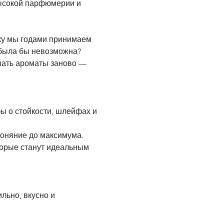
высокой парфюмерии и 
 была бы невозможна?
боняние до максимума. 
торые станут идеальным 