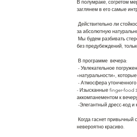
В полумраке, согретом ме
заглянем в его самые инт
 ​Действительно ли стойкость — это главный знак качества? Какую роскошную синтетику мы годами принимаем 
за абсолютную натуральн
 Мы будем разбивать стереотипы, разоблачать парфюмерные легенды и учиться слушать ароматы заново — 
без предубеждений, только
 В программе  вечера:
 -​ Увлекательное погружение в мир нишевых ароматов. Разберем самые громкие мифы о стойкости, шлейфах и 
«натуральности», которые
 -​ Атмосфера утонченног
-​ Изысканные finger-foo
аккомпанементом к вечеру
 -​Элегантный дресс-код и
 ​Когда гаснет привычный свет, оживают настоящие легенды. Проведите этот вечер стильно, вкусно и 
невероятно красиво.