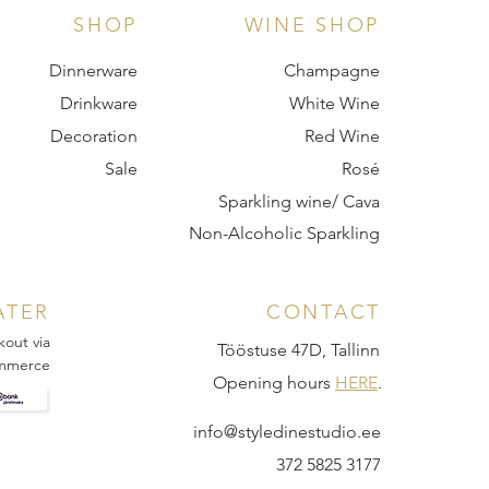
SHOP
WINE SHOP
Dinnerware
Champagne
Drinkware
White Wine
Decoration
Red Wine
Sale
Rosé
Sparkling wine/ Cava
Non-Alcoholic Sparkling
ATER
CONTACT
kout via
Tööstuse 47D, Tallinn
mmerce
Opening hours
HERE
.
info@styledinestudio.ee
372 5825 3177