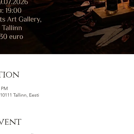
tion
0 PM
10111 Tallinn, Eesti
vent