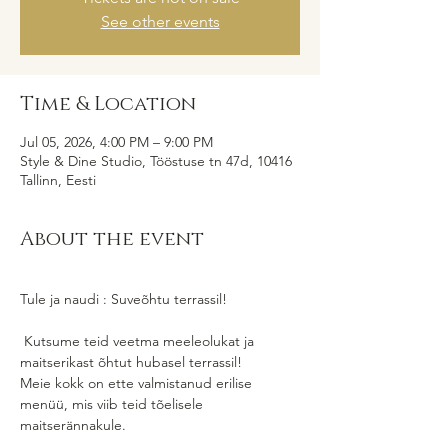
See other events
Time & Location
Jul 05, 2026, 4:00 PM – 9:00 PM
Style & Dine Studio, Tööstuse tn 47d, 10416
Tallinn, Eesti
About the event
Tule ja naudi : Suveõhtu terrassil! 
 ​Kutsume teid veetma meeleolukat ja 
maitserikast õhtut hubasel terrassil! 
Meie kokk on ette valmistanud erilise 
menüü, mis viib teid tõelisele 
maitserännakule. ​