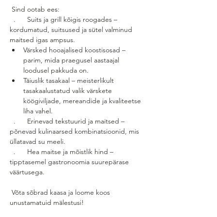
 Sind ootab ees:
 ​ .      Suits ja grill kõigis roogades – 
kordumatud, suitsused ja sütel valminud 
maitsed igas ampsus. ​
Värsked hooajalised koostisosad – 
parim, mida praegusel aastaajal 
loodusel pakkuda on. ​
Täiuslik tasakaal – meisterlikult 
tasakaalustatud valik värskete 
köögiviljade, mereandide ja kvaliteetse 
liha vahel.
 ​ .      Erinevad tekstuurid ja maitsed – 
põnevad kulinaarsed kombinatsioonid, mis 
üllatavad su meeli.
 ​ .      Hea maitse ja mõistlik hind – 
tipptasemel gastronoomia suurepärase 
väärtusega.
 ​Võta sõbrad kaasa ja loome koos 
unustamatuid mälestusi!