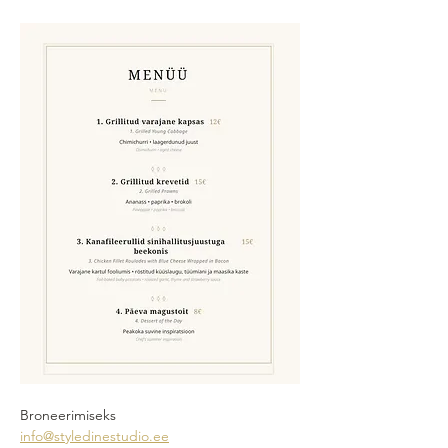
Broneerimiseks
info@styledinestudio.ee